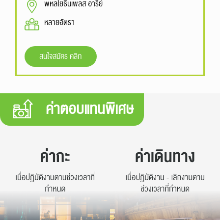
พหลโยธินเพลส อารีย์
หลายอัตรา
สนใจสมัคร คลิก
ค่าตอบแทนพิเศษ