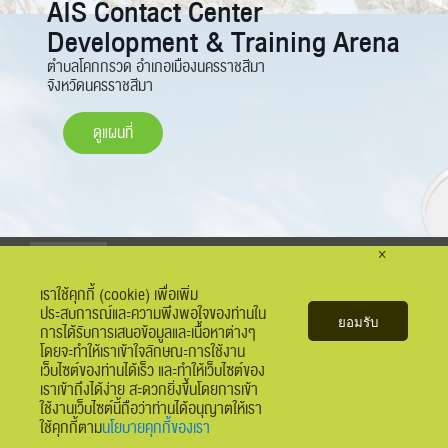
AIS Contact Center
Development & Training Arena
ตำบลโคกกรวด อำเภอเมืองนครราชสีมา
จังหวัดนครราชสีมา
ดูแผนที่
×
เมนูลัด
แผนผังเว็บไซต์
ติดตามเรา
เราใช้คุกกี้ (cookie) เพื่อเพิ่ม
ประสบการณ์และความพึงพอใจของท่านใน
ยอมรับ
การได้รับการเสนอข้อมูลและเนื้อหาต่างๆ
โดยจะทำให้เราเข้าใจลักษณะการใช้งาน
AIS Call Center
ค้นหา
ศูนย์บริการ
เอไอเอส
คอมมูนิตี้
ข่าว
ประชาสัมพันธ์
เว็บไซต์ของท่านได้เร็ว และทำให้เว็บไซต์ของ
เราเข้าถึงได้ง่าย สะดวกยิ่งขึ้นโดยการเข้า
ใช้งานเว็บไซต์นี้ถือว่าท่านได้อนุญาตให้เรา
ใช้คุกกี้ตาม
นโยบายคุกกี้ของเรา
© 2018 ADVANCED INFO SERVICE PLC. ALL RIGHTS RESERVED.