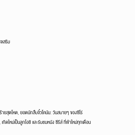
จเสริม
วร้ายสุดโหด, ยอดนักสืบจิ๋วโคนัน: วันสบายๆ ของซีโร่
ใหม่เป็นลูกโอชิ และรับชมหนัง ซีรีส์ ที่เข้าใหม่ทุกเดือน