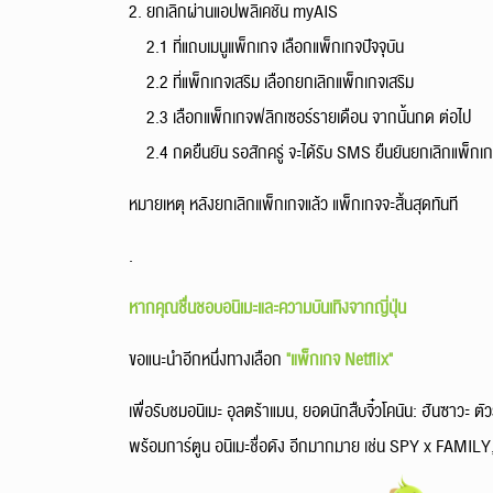
2. ยกเลิกผ่านแอปพลิเคชัน myAIS
2.1 ที่แถบเมนูแพ็กเกจ เลือกแพ็กเกจปัจจุบัน
2.2 ที่แพ็กเกจเสริม เลือกยกเลิกแพ็กเกจเสริม
2.3 เลือกแพ็กเกจฟลิกเซอร์รายเดือน จากนั้นกด ต่อไป
2.4 กดยืนยัน รอสักครู่ จะได้รับ SMS ยืนยันยกเลิกแพ็กเก
หมายเหตุ หลังยกเลิกแพ็กเกจแล้ว แพ็กเกจจะสิ้นสุดทันที
.
หากคุณชื่นชอบอนิเมะและความบันเทิงจากญี่ปุ่น
ขอแนะนำอีกหนึ่งทางเลือก
"แพ็กเกจ Netflix"
เพื่อรับชมอนิเมะ อุลตร้าแมน, ยอดนักสืบจิ๋วโคนัน: ฮันซาวะ ตั
พร้อมการ์ตูน อนิเมะชื่อดัง อีกมากมาย เช่น SPY x FAMILY, เกิด