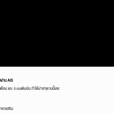
ยผ่าน AIS
น และ ระบบเติมเงิน ทำได้ง่ายๆตามนี้เลย
กเกจเสริม