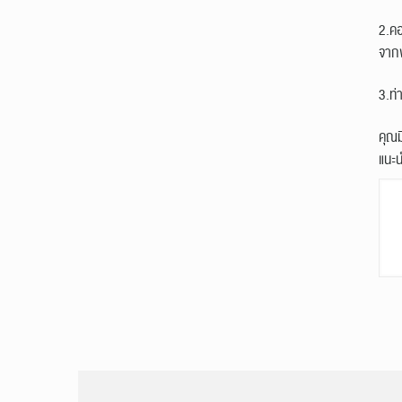
2.คอ
จากพ
3.ท่
คุณม
แนะ