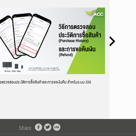
ารตรวจสอบประวัติการซื้อสินค้าและการขอเงินคืน สำหรับระบบ iOS
วิธีตั้งค่าชำระค่าบ
Share