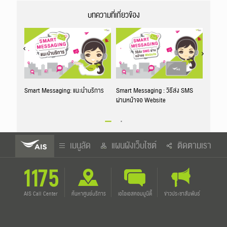
บทความที่เกี่ยวข้อง
Smart Messaging: แนะนำบริการ
Smart Messaging : วิธีส่ง SMS
Smart M
ผ่านหน้าจอ Website
ตอบโต้
เมนูลัด
แผนผังเว็บไซต์
ติดตามเรา
AIS Call Center
ค้นหา
ศูนย์บริการ
เอไอเอส
คอมมูนิตี้
ข่าว
ประชาสัมพันธ์