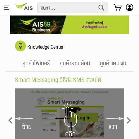
English
หน้าหลักเอไอเอส
Knowledge Center
+
เครือข่ายคุณภาพ
ลูกค้าไฟเบอร์
ลูกค้ารายเดือน
ลูกค้าเติมเงิน
ล
+
ลูกค้าองค์กร
Smart Messaging วิธีส่ง SMS ตอบโต้
+
นักลงทุน
+
เกี่ยวกับเรา