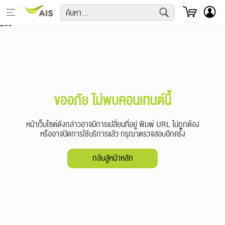
Notice
: Undefined offset: 0 in
/app/aiscc/html/ikm/acc/index.php
on line
260
English
หน้าหลักเอไอเอส
+
เครือข่ายคุณภาพ
ขออภัย ไม่พบคอนเทนต์นี้
+
ลูกค้าองค์กร
หน้าเว็บไซต์ดังกล่าวอาจมีการเปลี่ยนที่อยู่ พิมพ์ URL ไม่ถูกต้อง
หรืออาจปิดการใช้บริการแล้ว กรุณาตรวจสอบอีกครั้ง
+
นักลงทุน
กลับสู่หน้าหลัก
+
เกี่ยวกับเรา